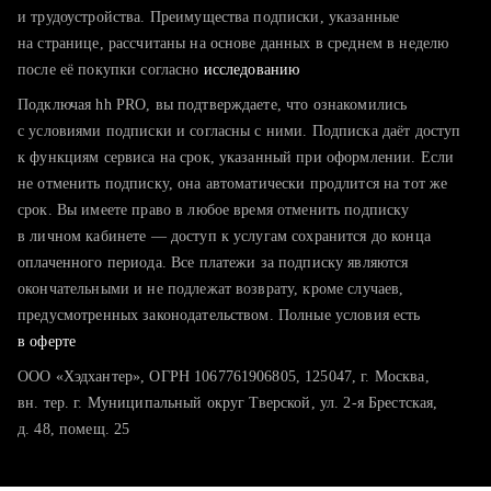
тратите много времени на поиск и вручную поднимаете
и трудоустройства. Преимущества подписки, указанные
резюме
на странице, рассчитаны на основе данных в среднем в неделю
после её покупки согласно
хотите сравнить себя с конкурентами и оценить шансы
исследованию
Подключая hh PRO, вы подтверждаете, что ознакомились
с условиями подписки и согласны с ними. Подписка даёт доступ
к функциям сервиса на срок, указанный при оформлении. Если
не отменить подписку, она автоматически продлится на тот же
срок. Вы имеете право в любое время отменить подписку
в личном кабинете — доступ к услугам сохранится до конца
оплаченного периода. Все платежи за подписку являются
окончательными и не подлежат возврату, кроме случаев,
предусмотренных законодательством. Полные условия есть
в оферте
ООО «Хэдхантер», ОГРН 1067761906805, 125047, г. Москва,
вн. тер. г. Муниципальный округ Тверской, ул. 2-я Брестская,
д. 48, помещ. 25