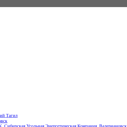
ий Тагил
овск
, Сибирская Угольная Энергетическая Компания, Валериановск