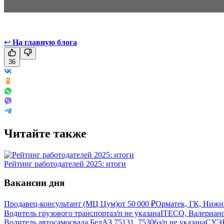
↩
На главную блога
36
Читайте также
Рейтинг работодателей 2025: итоги
Вакансии дня
Продавец-консультант (МЦ Цум)
от
50 000
₽
Орматек, ГК, Нижн
Водитель грузового транспорта
з/п не указана
ITECO, Валериан
Водитель автосамосвала БелАЗ 75131, 75306
з/п не указана
СУЭК