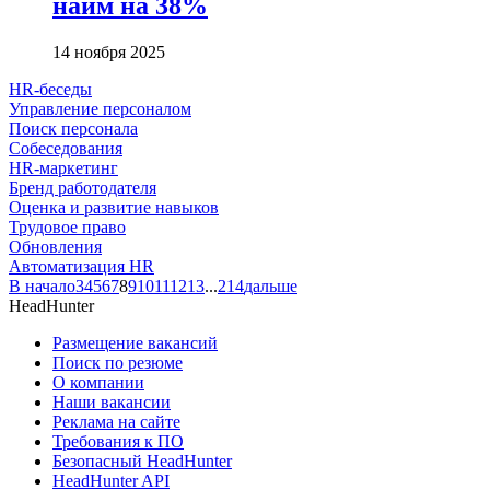
найм на 38%
14 ноября 2025
HR-беседы
Управление персоналом
Поиск персонала
Собеседования
HR-маркетинг
Бренд работодателя
Оценка и развитие навыков
Трудовое право
Обновления
Автоматизация HR
В начало
3
4
5
6
7
8
9
10
11
12
13
...
214
дальше
HeadHunter
Размещение вакансий
Поиск по резюме
О компании
Наши вакансии
Реклама на сайте
Требования к ПО
Безопасный HeadHunter
HeadHunter API