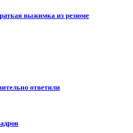
 краткая выжимка из резюме
твительно ответили
кадров