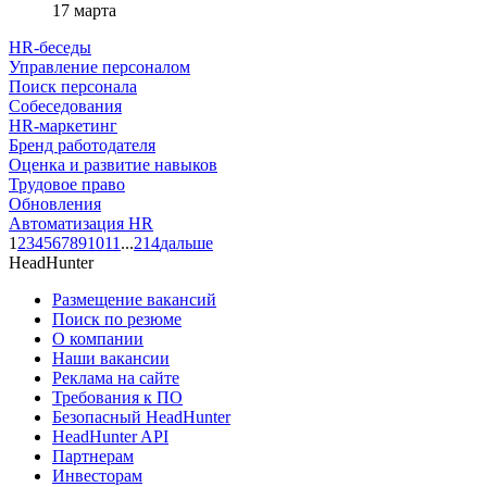
17 марта
HR-беседы
Управление персоналом
Поиск персонала
Собеседования
HR-маркетинг
Бренд работодателя
Оценка и развитие навыков
Трудовое право
Обновления
Автоматизация HR
1
2
3
4
5
6
7
8
9
10
11
...
214
дальше
HeadHunter
Размещение вакансий
Поиск по резюме
О компании
Наши вакансии
Реклама на сайте
Требования к ПО
Безопасный HeadHunter
HeadHunter API
Партнерам
Инвесторам