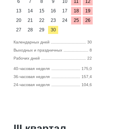
6
7
8
9
10
11
12
13
14
15
16
17
18
19
20
21
22
23
24
25
26
27
28
29
30
Календарных дней
30
Выходных и праздничных
8
Рабочих дней
22
40-часовая неделя
175,0
36-часовая неделя
157,4
24-часовая неделя
104,6
III квартал