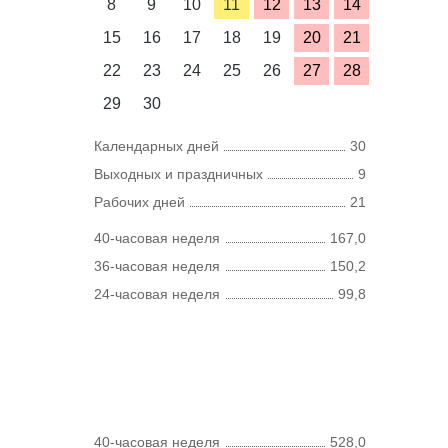
8
9
10
11
12
13
14
15
16
17
18
19
20
21
22
23
24
25
26
27
28
29
30
Календарных дней
30
Выходных и праздничных
9
Рабочих дней
21
40-часовая неделя
167,0
36-часовая неделя
150,2
24-часовая неделя
99,8
40-часовая неделя
528,0