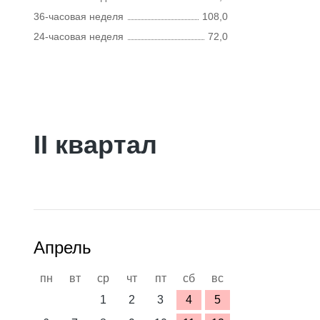
36-часовая неделя
108,0
24-часовая неделя
72,0
II квартал
Апрель
пн
вт
ср
чт
пт
сб
вс
1
2
3
4
5