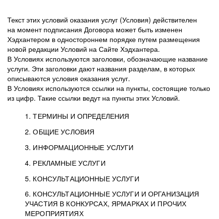
Текст этих условий оказания услуг (Условия) действителен
на момент подписания Договора может быть изменен
Хэдхантером в одностороннем порядке путем размещения
новой редакции Условий на Сайте Хэдхантера.
В Условиях используются заголовки, обозначающие название
услуги. Эти заголовки дают названия разделам, в которых
описываются условия оказания услуг.
В Условиях используются ссылки на пункты, состоящие только
из цифр. Такие ссылки ведут на пункты этих Условий.
1. ТЕРМИНЫ И ОПРЕДЕЛЕНИЯ
2. ОБЩИЕ УСЛОВИЯ
3. ИНФОРМАЦИОННЫЕ УСЛУГИ
1.1. Хэдхантер, или
Хэдхантер, ООО
4. РЕКЛАМНЫЕ УСЛУГИ
HeadHunter, или
«Хэдхантер», ИНН
2.1. Типы и статусы регистрации
5. КОНСУЛЬТАЦИОННЫЕ УСЛУГИ
Исполнитель
7718620740, адрес:
Типы регистрации
3.1. Предоставление доступа к базе данных
2.2. Активация услуг
6. КОНСУЛЬТАЦИОННЫЕ УСЛУГИ И ОРГАНИЗАЦИЯ
125047, г. Москва,
резюме с предложениями Соискателей
Описание и активация
УЧАСТИЯ В КОНКУРСАХ, ЯРМАРКАХ И ПРОЧИХ
2.1.1. Заказчику может быть присвоен один
4.0. Общие условия оказания рекламных услуг
внутригородская
о трудоустройстве с возможностью просмотра
МЕРОПРИЯТИЯХ
из Типов регистраций.
территория
4.0.1. Хэдхантер оказывает Заказчику услугу