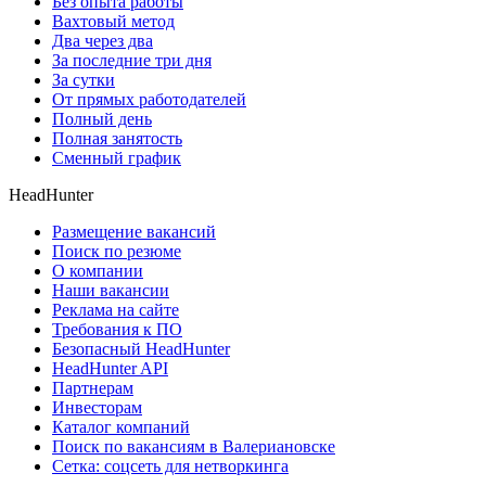
Без опыта работы
Вахтовый метод
Два через два
За последние три дня
За сутки
От прямых работодателей
Полный день
Полная занятость
Сменный график
HeadHunter
Размещение вакансий
Поиск по резюме
О компании
Наши вакансии
Реклама на сайте
Требования к ПО
Безопасный HeadHunter
HeadHunter API
Партнерам
Инвесторам
Каталог компаний
Поиск по вакансиям в Валериановске
Сетка: соцсеть для нетворкинга